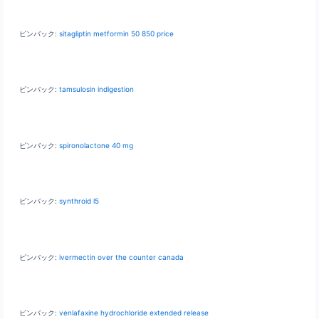
ピンバック:
sitagliptin metformin 50 850 price
ピンバック:
tamsulosin indigestion
ピンバック:
spironolactone 40 mg
ピンバック:
synthroid l5
ピンバック:
ivermectin over the counter canada
ピンバック:
venlafaxine hydrochloride extended release