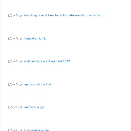
ピンバック:
how long does it take for sulfamethoxazole to work for uti
ピンバック:
tamoxifen kritik
ピンバック:
is a1 and lyrica still married 2022
ピンバック:
apotex valacyclovir
ピンバック:
metformin ggt
ピンバック:
furosemide pump