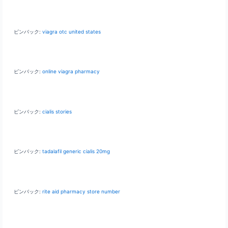
ピンバック:
viagra otc united states
ピンバック:
online viagra pharmacy
ピンバック:
cialis stories
ピンバック:
tadalafil generic cialis 20mg
ピンバック:
rite aid pharmacy store number