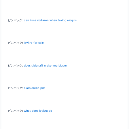
ピンバック:
can i use voltaren when taking eloquis
ピンバック:
levitra for sale
ピンバック:
does sildenafil make you bigger
ピンバック:
cialis online pills
ピンバック:
what does levitra do