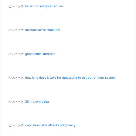
ピンバック:
keflex for kidney infection
ピンバック:
metronidazole tramadol
ピンバック:
gabapentin infection
ピンバック:
how long does it take for duloxetine to get out of your system
ピンバック:
20 mg cymbalta
ピンバック:
cephalexin side effects pregnancy