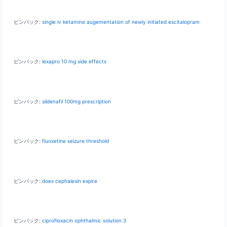
ピンバック:
single iv ketamine augementation of newly initiated escitalopram
ピンバック:
lexapro 10 mg side effects
ピンバック:
sildenafil 100mg prescription
ピンバック:
fluoxetine seizure threshold
ピンバック:
does cephalexin expire
ピンバック:
ciprofloxacin ophthalmic solution.3