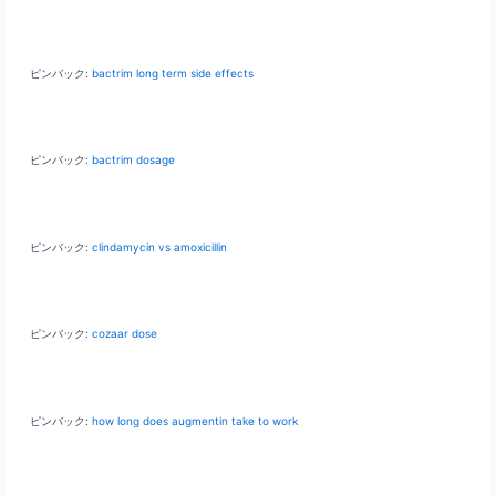
ピンバック:
bactrim long term side effects
ピンバック:
bactrim dosage
ピンバック:
clindamycin vs amoxicillin
ピンバック:
cozaar dose
ピンバック:
how long does augmentin take to work