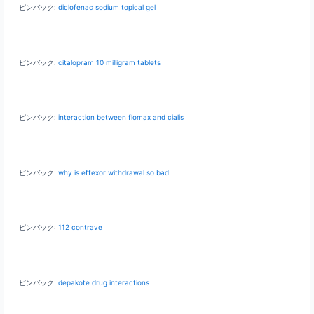
ピンバック:
diclofenac sodium topical gel
ピンバック:
citalopram 10 milligram tablets
ピンバック:
interaction between flomax and cialis
ピンバック:
why is effexor withdrawal so bad
ピンバック:
112 contrave
ピンバック:
depakote drug interactions