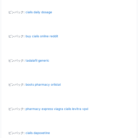
ピンバック:
cialis daily dosage
ピンバック:
buy cialis online reddit
ピンバック:
tadalafil generic
ピンバック:
boots pharmacy orlistat
ピンバック:
pharmacy express viagra cialis levitra vpxl
ピンバック:
cialis dapoxetine