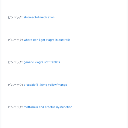
ピンバック:
stromectol medication
ピンバック:
where can i get viagra in australia
ピンバック:
generic viagra soft tablets
ピンバック:
c-tadalafil. 40mg yellow/mango
ピンバック:
metformin and erectile dysfunction