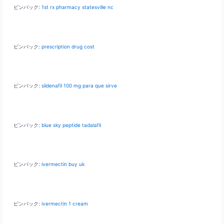
ピンバック:
1st rx pharmacy statesville nc
ピンバック:
prescription drug cost
ピンバック:
sildenafil 100 mg para que sirve
ピンバック:
blue sky peptide tadalafil
ピンバック:
ivermectin buy uk
ピンバック:
ivermectin 1 cream