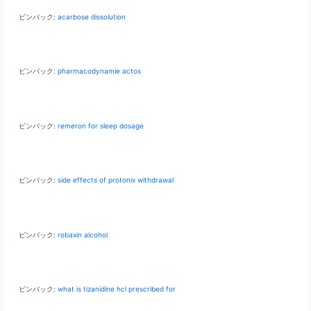
ピンバック:
acarbose dissolution
ピンバック:
pharmacodynamie actos
ピンバック:
remeron for sleep dosage
ピンバック:
side effects of protonix withdrawal
ピンバック:
robaxin alcohol
ピンバック:
what is tizanidine hcl prescribed for