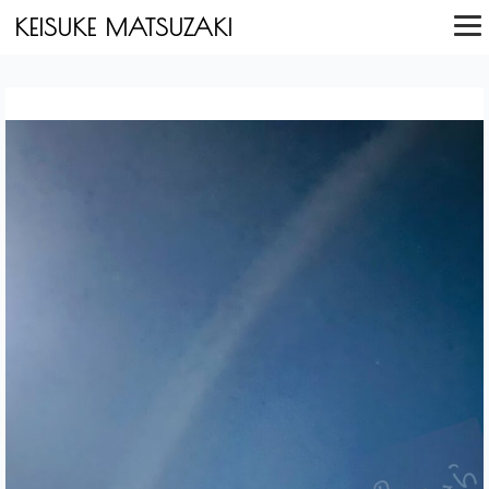
内
投
KEISUKE MATSUZAKI
容
稿
を
ナ
ス
ビ
キ
ゲ
ッ
ー
プ
シ
ョ
ン