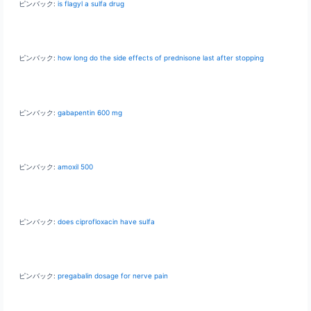
ピンバック:
is flagyl a sulfa drug
ピンバック:
how long do the side effects of prednisone last after stopping
ピンバック:
gabapentin 600 mg
ピンバック:
amoxil 500
ピンバック:
does ciprofloxacin have sulfa
ピンバック:
pregabalin dosage for nerve pain