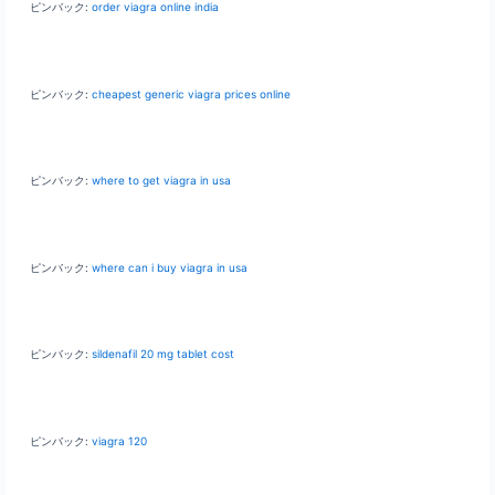
ピンバック:
order viagra online india
ピンバック:
cheapest generic viagra prices online
ピンバック:
where to get viagra in usa
ピンバック:
where can i buy viagra in usa
ピンバック:
sildenafil 20 mg tablet cost
ピンバック:
viagra 120