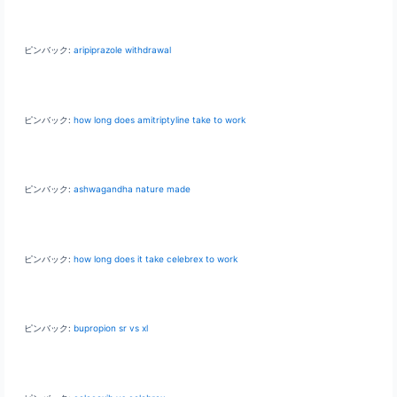
ピンバック:
aripiprazole withdrawal
ピンバック:
how long does amitriptyline take to work
ピンバック:
ashwagandha nature made
ピンバック:
how long does it take celebrex to work
ピンバック:
bupropion sr vs xl