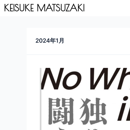
内
KEISUKE MATSUZAKI
容
を
ス
キ
ッ
プ
2024年1月
1st
ワ
ン
マ
ン
ラ
イ
ブ
「No
Where
Tour
2024」
開