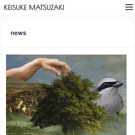
内
投
KEISUKE MATSUZAKI
容
稿
を
の
ス
ペ
キ
ー
ッ
ジ
プ
送
news
り