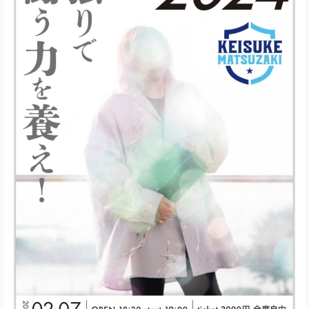
イ
ブ
「No
Where
Tour
2024」
開
催