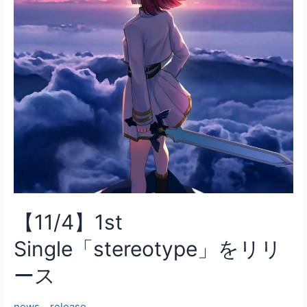
【11/4】1st
Single「stereotype」をリリ
ース
news
、
release